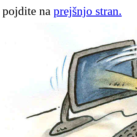
pojdite na
prejšnjo stran.