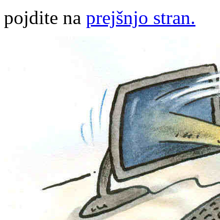
pojdite na
prejšnjo stran.