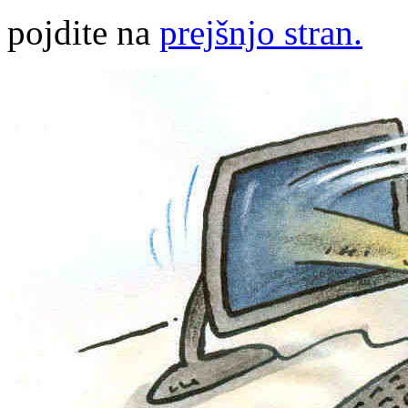
pojdite na
prejšnjo stran.