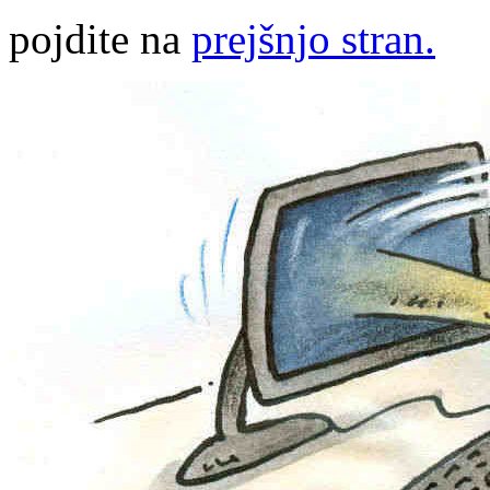
pojdite na
prejšnjo stran.