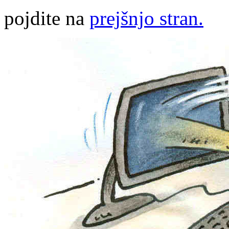
pojdite na
prejšnjo stran.