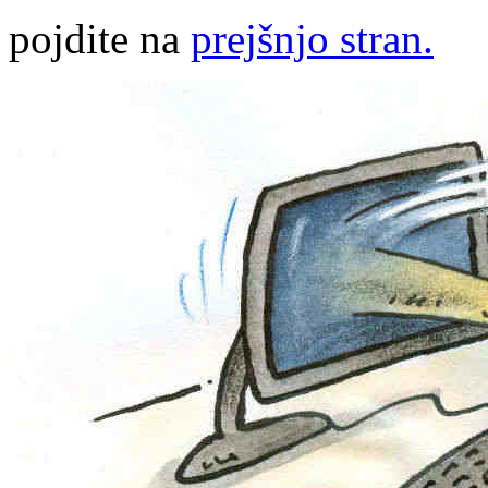
pojdite na
prejšnjo stran.