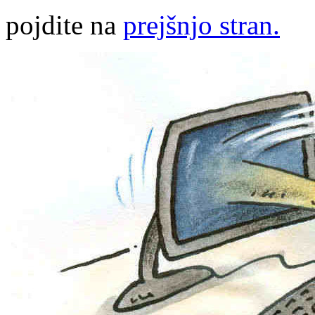
pojdite na
prejšnjo stran.