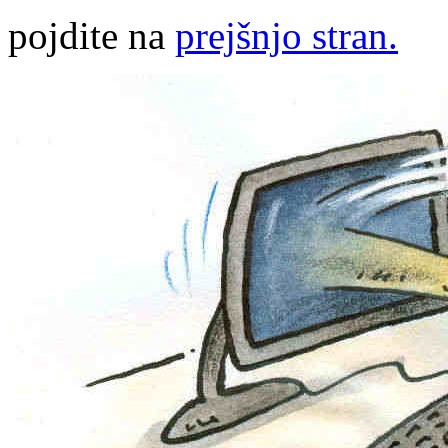
pojdite na
prejšnjo stran.