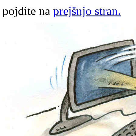
pojdite na
prejšnjo stran.