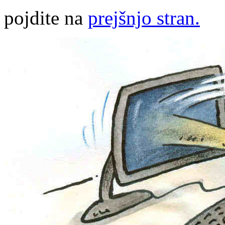
pojdite na
prejšnjo stran.