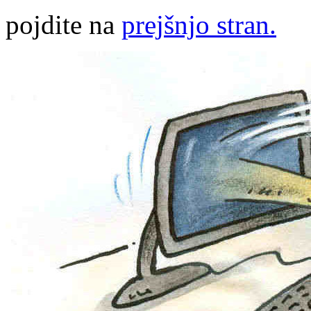
pojdite na
prejšnjo stran.