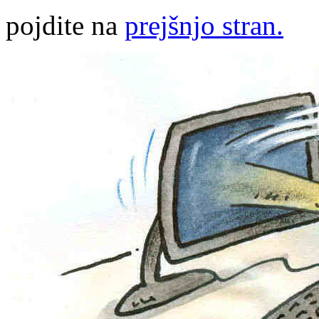
pojdite na
prejšnjo stran.