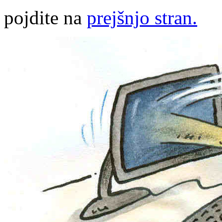
pojdite na
prejšnjo stran.