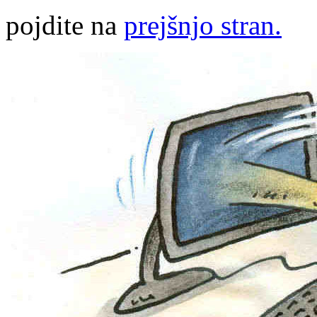
pojdite na
prejšnjo stran.