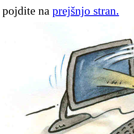
pojdite na
prejšnjo stran.