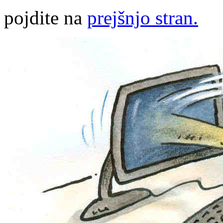
pojdite na
prejšnjo stran.