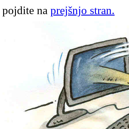
pojdite na
prejšnjo stran.