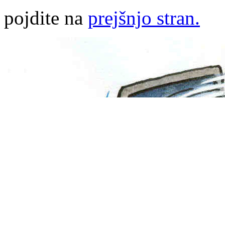
pojdite na
prejšnjo stran.