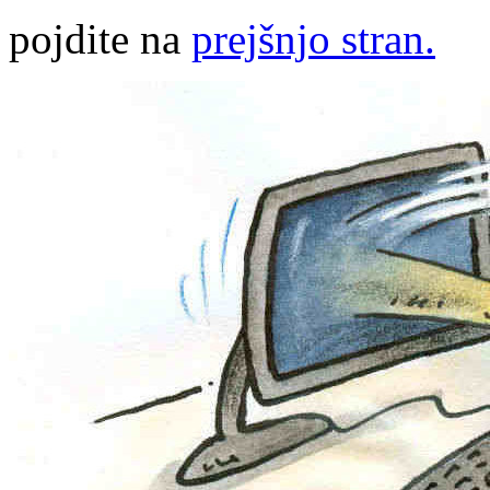
pojdite na
prejšnjo stran.