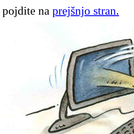
pojdite na
prejšnjo stran.