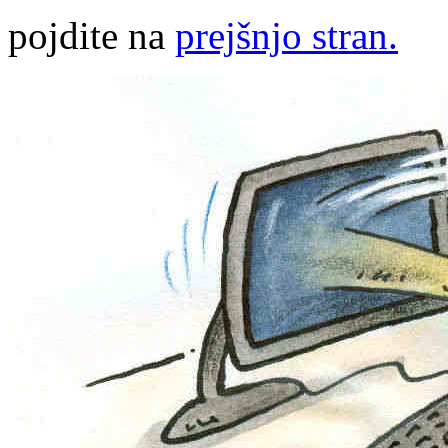
pojdite na
prejšnjo stran.