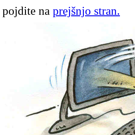
pojdite na
prejšnjo stran.