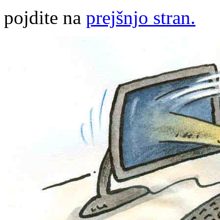
pojdite na
prejšnjo stran.