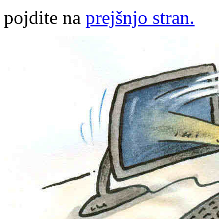
pojdite na
prejšnjo stran.