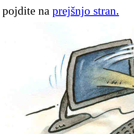
pojdite na
prejšnjo stran.