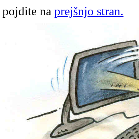
pojdite na
prejšnjo stran.