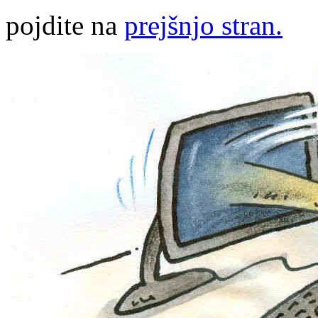
pojdite na
prejšnjo stran.