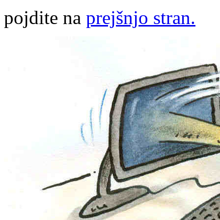
pojdite na
prejšnjo stran.