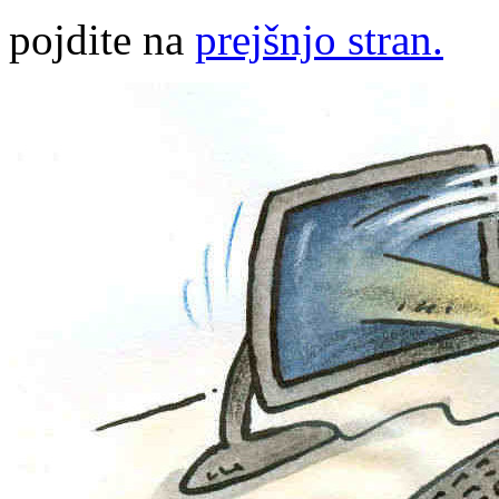
pojdite na
prejšnjo stran.