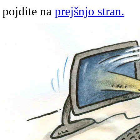
pojdite na
prejšnjo stran.