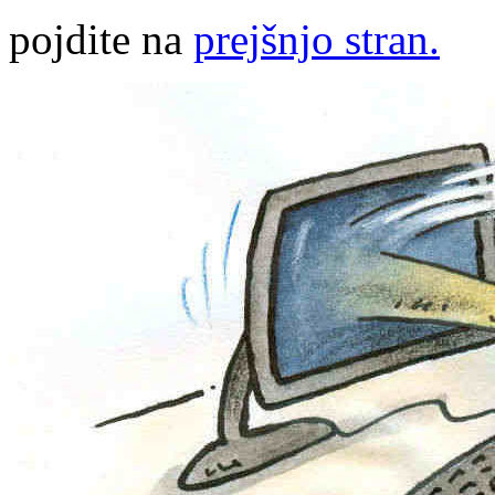
pojdite na
prejšnjo stran.