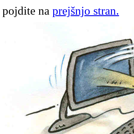
pojdite na
prejšnjo stran.