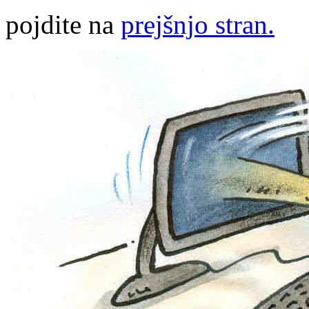
pojdite na
prejšnjo stran.