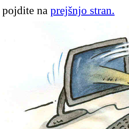
pojdite na
prejšnjo stran.