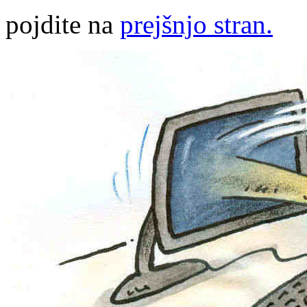
pojdite na
prejšnjo stran.