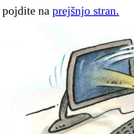
pojdite na
prejšnjo stran.