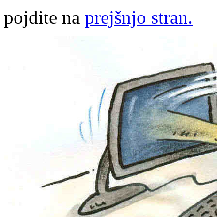
pojdite na
prejšnjo stran.