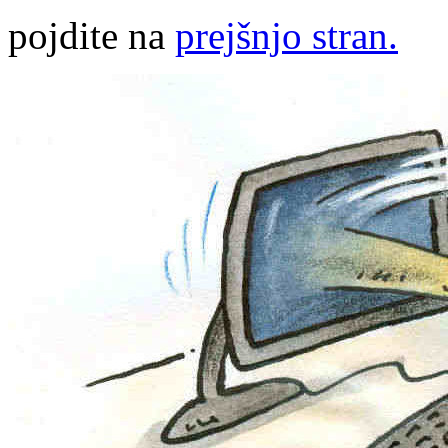
pojdite na
prejšnjo stran.