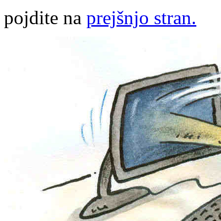
pojdite na
prejšnjo stran.