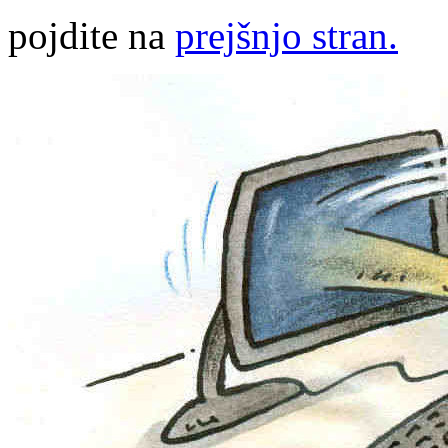
pojdite na
prejšnjo stran.