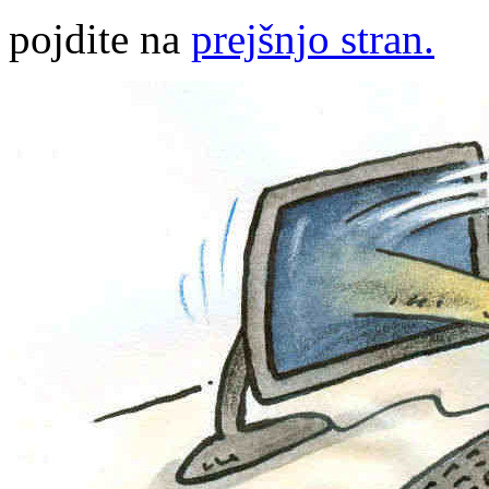
pojdite na
prejšnjo stran.