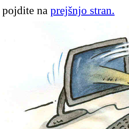
pojdite na
prejšnjo stran.