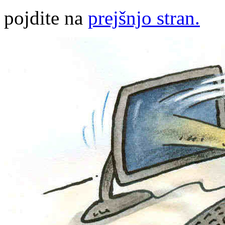
pojdite na
prejšnjo stran.