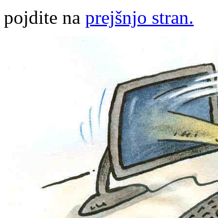
pojdite na
prejšnjo stran.