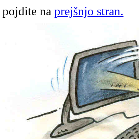
pojdite na
prejšnjo stran.