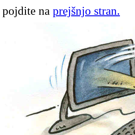
pojdite na
prejšnjo stran.