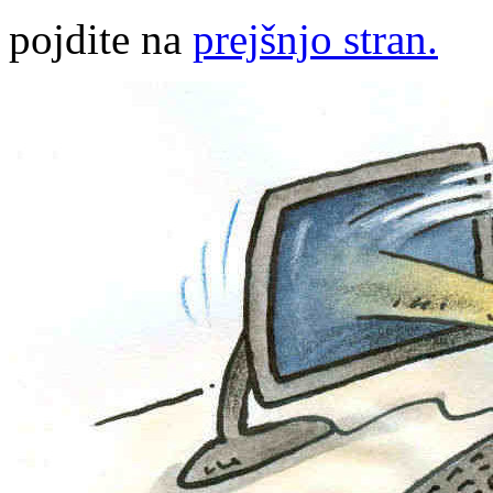
pojdite na
prejšnjo stran.