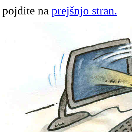
pojdite na
prejšnjo stran.