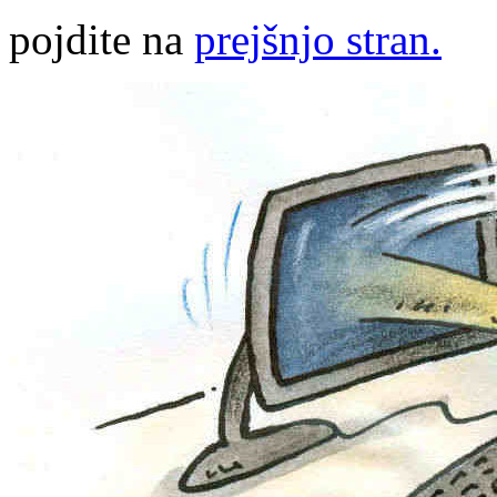
pojdite na
prejšnjo stran.