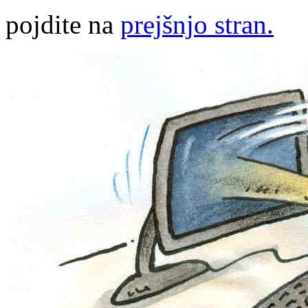
pojdite na
prejšnjo stran.